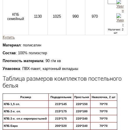
КПБ
1130
1025
990
970
семейный
Наличие: 2
шт
Купить
Материал
: полисатин
Состав
: 100% полиэстер
Плотность материала
: 90 г/м кв
Упаковка
: ПВХ-пакет, картонный вкладыш
Таблица размеров комплектов постельного
белья
Размер
Пододеяльник
Простыня
Наволочка, 2 шт
КПБ 1,5 сп.
215*145
220*150
70*70
КПБ 2-х. сп.
215*175
220*180
70*70
КПБ 2-х. сп.с европростыней
215*175
220*240
70*70
КПБ Евро
200*220
220*240
70*70