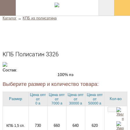
Каталог
→
КПБ из полисатина
Главная
Каталог
Условия работы
КПБ Полисатин 3326
Отзывы
Состав:
Контакты
100% пэ
Хиты
Выберите размер и количество товара:
Цена опт
Цена опт
Цена опт
Цена опт
Новинки
Размер
Кол-во
от
от
от
от
0
a
7000
a
30000
a
50000
a
Распродажа
730
660
640
620
КПБ 1,5 сп.