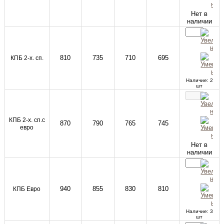
Нет в
наличии
810
735
710
695
КПБ 2-х. сп.
Наличие: 2
шт
КПБ 2-х. сп.с
870
790
765
745
евро
Нет в
наличии
940
855
830
810
КПБ Евро
Наличие: 3
шт